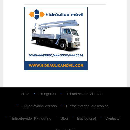
Inicio
Categorias
Hidroelevador Articulado
Hidroelevador Aislado
Hidroelevador Telescopico
Hidroelevador Pantografo
Blog
Institucional
Contacto