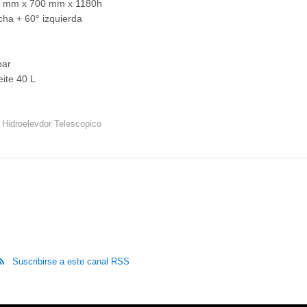
00 mm x 700 mm x 1180h
cha + 60° izquierda
bar
ite 40 L
Hidroelevdor Telescopico
Suscribirse a este canal RSS