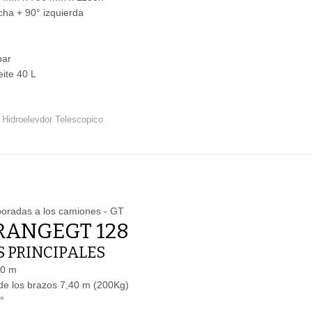
cha + 90° izquierda
bar
ite 40 L
Hidroelevdor Telescopico
radas a los camiones - GT
RANGEGT 128
 PRINCIPALES
80 m
de los brazos 7,40 m (200Kg)
°