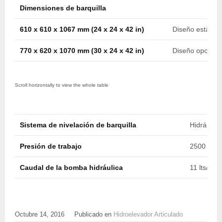
Dimensiones de barquilla
610 x 610 x 1067 mm (24 x 24 x 42 in)
Diseño estànda
770 x 620 x 1070 mm (30 x 24 x 42 in)
Diseño opciona
Sistema de nivelación de barquilla
Hidráulico
Presión de trabajo
2500 psi (
Caudal de la bomba hidráulica
11 lts/min
Octubre 14, 2016
Publicado en
Hidroelevador Articulado