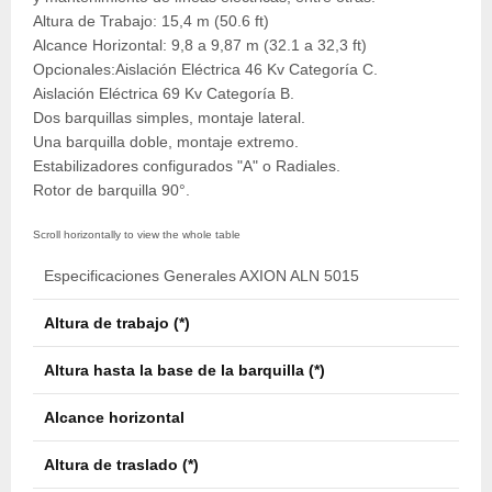
Altura de Trabajo: 15,4 m (50.6 ft)
Alcance Horizontal: 9,8 a 9,87 m (32.1 a 32,3 ft)
Opcionales:Aislación Eléctrica 46 Kv Categoría C.
Aislación Eléctrica 69 Kv Categoría B.
Dos barquillas simples, montaje lateral.
Una barquilla doble, montaje extremo.
Estabilizadores configurados "A" o Radiales.
Rotor de barquilla 90°.
Especificaciones Generales AXION ALN 5015
Altura de trabajo (*)
15,4
Altura hasta la base de la barquilla (*)
13,9
Alcance horizontal
9,87
Altura de traslado (*)
3,49