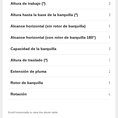
Altura de trabajo (*)
13,9 
Altura hasta la base de la barquilla (*)
12,4 
Alcance horizontal (sin rotor de barquilla)
9,0 m
Alcance horizontal (con rotor de barquilla 180°)
9,3 m
Capacidad de la barquilla
182 k
Altura de traslado (*)
3,3 m
Extensión de pluma
2,5 m
Rotor de barquilla
90º /
Rotación
contí