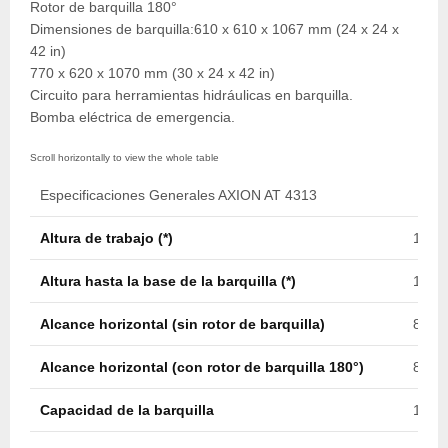
Rotor de barquilla 180°
Dimensiones de barquilla:610 x 610 x 1067 mm (24 x 24 x
42 in)
770 x 620 x 1070 mm (30 x 24 x 42 in)
Circuito para herramientas hidráulicas en barquilla.
Bomba eléctrica de emergencia.
Especificaciones Generales AXION AT 4313
Altura de trabajo (*)
13,0 
Altura hasta la base de la barquilla (*)
11,5 
Alcance horizontal (sin rotor de barquilla)
8,2 m
Alcance horizontal (con rotor de barquilla 180°)
8,5 m
Capacidad de la barquilla
182 k