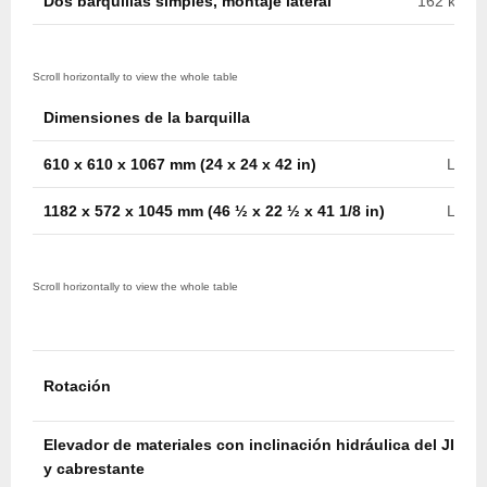
Dos barquillas simples, montaje lateral
162 kg c/u
Dimensiones de la barquilla
610 x 610 x 1067 mm (24 x 24 x 42 in)
Later
1182 x 572 x 1045 mm (46 ½ x 22 ½ x 41 1/8 in)
Later
Rotación
Elevador de materiales con inclinación hidráulica del JIB
y cabrestante