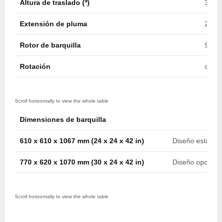
Altura de traslado (*)
3,3 m
Extensión de pluma
2,5 m
Rotor de barquilla
90º /
Rotación
contí
Dimensiones de barquilla
610 x 610 x 1067 mm (24 x 24 x 42 in)
Diseño estànda
770 x 620 x 1070 mm (30 x 24 x 42 in)
Diseño opciona