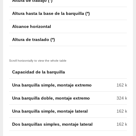
Altura de trabajo (*)
18,4
Altura hasta la base de la barquilla (*)
16,9
Alcance horizontal
11,0
Altura de traslado (*)
3,8 m
Capacidad de la barquilla
Una barquilla simple, montaje extremo
162 kg (35
Una barquilla doble, montaje extremo
324 kg (71
Una barquilla simple, montaje lateral
162 kg (35
Dos barquillas simples, montaje lateral
162 kg c/u