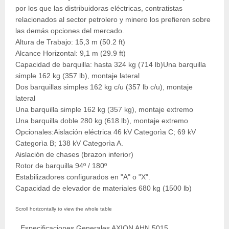
por los que las distribuidoras eléctricas, contratistas
relacionados al sector petrolero y minero los prefieren sobre
las demás opciones del mercado.
Altura de Trabajo: 15,3 m (50.2 ft)
Alcance Horizontal: 9,1 m (29.9 ft)
Capacidad de barquilla: hasta 324 kg (714 lb)Una barquilla
simple 162 kg (357 lb), montaje lateral
Dos barquillas simples 162 kg c/u (357 lb c/u), montaje
lateral
Una barquilla simple 162 kg (357 kg), montaje extremo
Una barquilla doble 280 kg (618 lb), montaje extremo
Opcionales:Aislación eléctrica 46 kV Categorìa C; 69 kV
Categorìa B; 138 kV Categorìa A.
Aislación de chases (brazon inferior)
Rotor de barquilla 94º / 180º
Estabilizadores configurados en "A" o "X".
Capacidad de elevador de materiales 680 kg (1500 lb)
Especificaciones Generales AXION AHN 5015