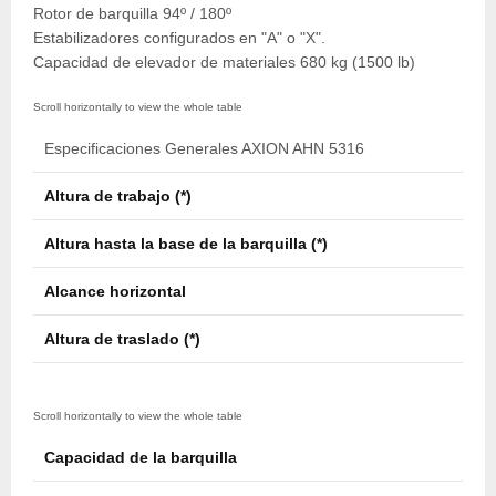
Rotor de barquilla 94º / 180º
Estabilizadores configurados en "A" o "X".
Capacidad de elevador de materiales 680 kg (1500 lb)
Especificaciones Generales AXION AHN 5316
Altura de trabajo (*)
16,1
Altura hasta la base de la barquilla (*)
14,6
Alcance horizontal
9,6 m
Altura de traslado (*)
3,8 m
Capacidad de la barquilla