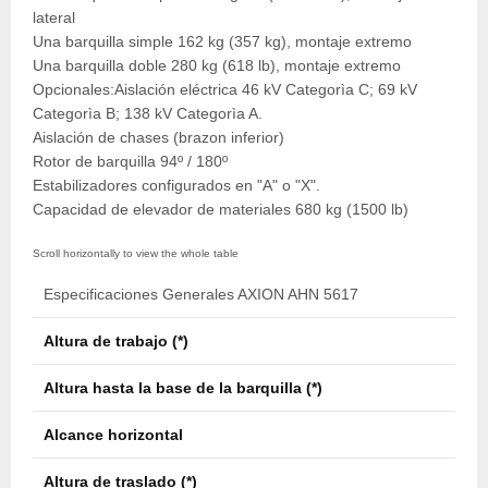
lateral
Una barquilla simple 162 kg (357 kg), montaje extremo
Una barquilla doble 280 kg (618 lb), montaje extremo
Opcionales:Aislación eléctrica 46 kV Categorìa C; 69 kV
Categorìa B; 138 kV Categorìa A.
Aislación de chases (brazon inferior)
Rotor de barquilla 94º / 180º
Estabilizadores configurados en "A" o "X".
Capacidad de elevador de materiales 680 kg (1500 lb)
Especificaciones Generales AXION AHN 5617
Altura de trabajo (*)
17,2
Altura hasta la base de la barquilla (*)
15,7
Alcance horizontal
10,3
Altura de traslado (*)
3,8 m