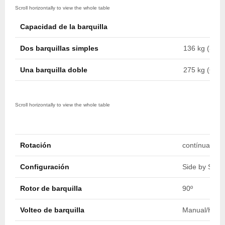
Capacidad de la barquilla
Dos barquillas simples
136 kg (300 
Una barquilla doble
275 kg (600 
Rotación
contínua infin
Configuración
Side by Side
Rotor de barquilla
90º
Volteo de barquilla
Manual/Hidrá