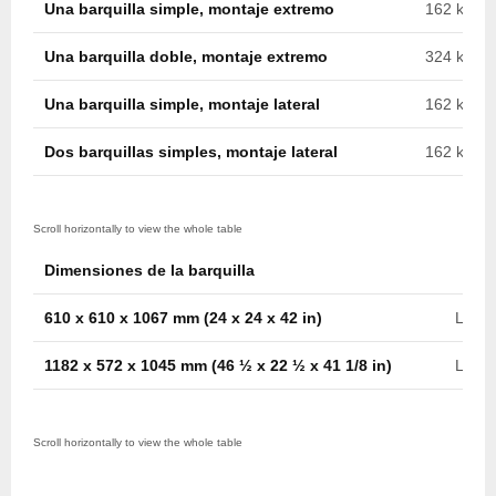
Una barquilla simple, montaje extremo
162 kg (35
Una barquilla doble, montaje extremo
324 kg (71
Una barquilla simple, montaje lateral
162 kg (35
Dos barquillas simples, montaje lateral
162 kg c/u
Dimensiones de la barquilla
610 x 610 x 1067 mm (24 x 24 x 42 in)
Later
1182 x 572 x 1045 mm (46 ½ x 22 ½ x 41 1/8 in)
Later