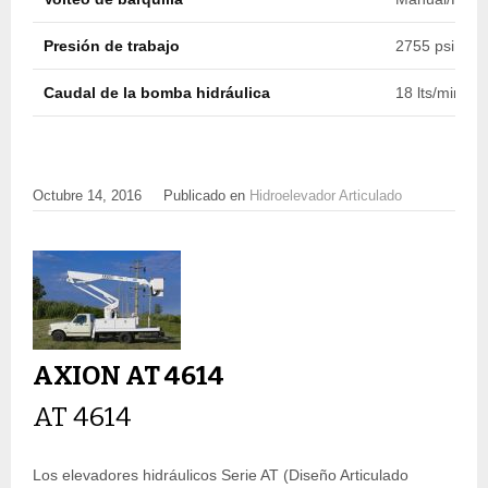
Presión de trabajo
2755 psi (190
Caudal de la bomba hidráulica
18 lts/min (4
Octubre 14, 2016
Publicado en
Hidroelevador Articulado
AXION AT 4614
AT 4614
Los elevadores hidráulicos Serie AT (Diseño Articulado