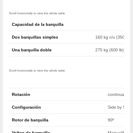
Capacidad de la barquilla
Dos barquillas simples
160 kg c/u (350 lb c
Una barquilla doble
275 kg (600 lb)
Rotación
contínua infin
Configuración
Side by Side
Rotor de barquilla
90º
Volteo de barquilla
Manual/Hidrá