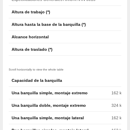
Altura de trabajo (*)
15,3
Altura hasta la base de la barquilla (*)
13,8
Alcance horizontal
9,1 m
Altura de traslado (*)
3,8 m
Capacidad de la barquilla
Una barquilla simple, montaje extremo
162 kg (35
Una barquilla doble, montaje extremo
324 kg (71
Una barquilla simple, montaje lateral
162 kg (35