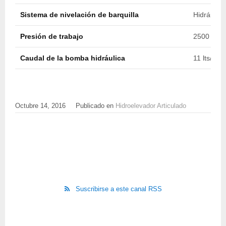
Sistema de nivelación de barquilla
Hidráulico
Presión de trabajo
2500 psi (
Caudal de la bomba hidráulica
11 lts/min
Octubre 14, 2016
Publicado en
Hidroelevador Articulado
Suscribirse a este canal RSS