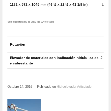
1182 x 572 x 1045 mm (46 ½ x 22 ½ x 41 1/8 in)
Later
Rotación
Elevador de materiales con inclinación hidráulica del JIB
y cabrestante
Octubre 14, 2016
Publicado en
Hidroelevador Articulado