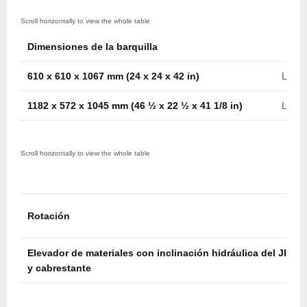
Dimensiones de la barquilla
610 x 610 x 1067 mm (24 x 24 x 42 in)
Later
1182 x 572 x 1045 mm (46 ½ x 22 ½ x 41 1/8 in)
Later
Rotación
Elevador de materiales con inclinación hidráulica del JIB
y cabrestante