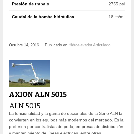
Presión de trabajo
2755 psi (190
Caudal de la bomba hidráulica
18 lts/min (4
Octubre 14, 2016
Publicado en
Hidroelevador Articulado
AXION ALN 5015
ALN 5015
La funcionalidad y la gama de opcionales de la Serie ALN la
convierten en los equipos más modernos del mercado. Es la
preferida por contratistas de poda, empresas de distribución
y mantenimiento de líneas eléctricas, entre otras.