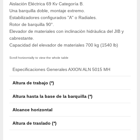
Aislación Eléctrica 69 Kv Categoría B.
Una barquilla doble, montaje extremo.
Estabilizadores configurados "A" o Radiales.
Rotor de barquilla 90°.
Elevador de materiales con inclinaciòn hidràulica del JIB y
cabrestante.
Capacidad del elevador de materiales 700 kg (1540 lb)
Especificaciones Generales AXION ALN 5015 MH
Altura de trabajo (*)
15,4
Altura hasta la base de la barquilla (*)
13,9
Alcance horizontal
8,37
Altura de traslado (*)
3,49