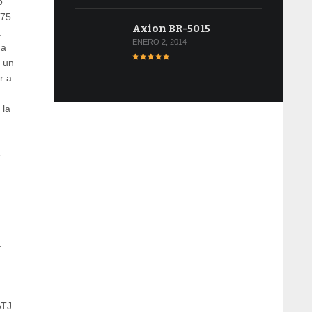
o
,75
Axion BR-5015
a
ENERO 2, 2014
ua
a un
r a
 la
e
U
ATJ