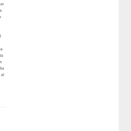
zar
a
o
8
ta
ta
 m
lia
 al