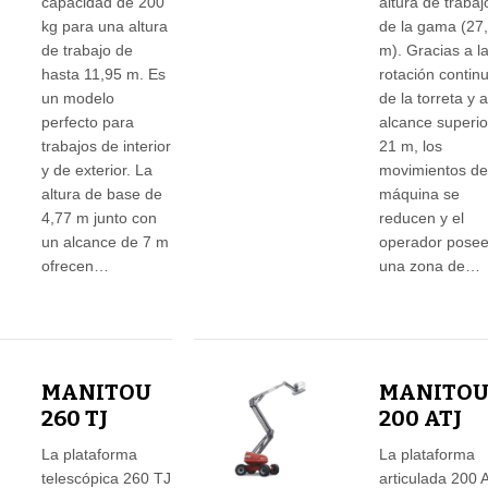
capacidad de 200
altura de trabaj
kg para una altura
de la gama (27
de trabajo de
m). Gracias a l
hasta 11,95 m. Es
rotación contin
un modelo
de la torreta y 
perfecto para
alcance superio
trabajos de interior
21 m, los
y de exterior. La
movimientos de
altura de base de
máquina se
4,77 m junto con
reducen y el
un alcance de 7 m
operador pose
ofrecen…
una zona de…
MANITOU
MANITO
260 TJ
200 ATJ
La plataforma
La plataforma
telescópica 260 TJ
articulada 200 