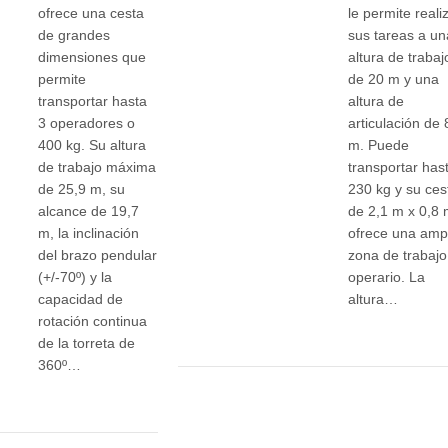
ofrece una cesta
le permite reali
de grandes
sus tareas a un
dimensiones que
altura de trabaj
permite
de 20 m y una
transportar hasta
altura de
3 operadores o
articulación de 
400 kg. Su altura
m. Puede
de trabajo máxima
transportar has
de 25,9 m, su
230 kg y su ces
alcance de 19,7
de 2,1 m x 0,8
m, la inclinación
ofrece una amp
del brazo pendular
zona de trabajo
(+/-70º) y la
operario. La
capacidad de
altura…
rotación continua
de la torreta de
360º…