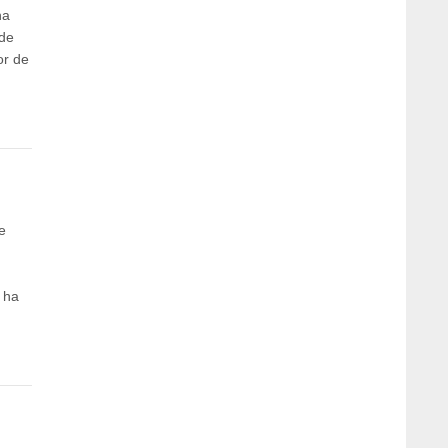
ha
ede
or de
e
 ha