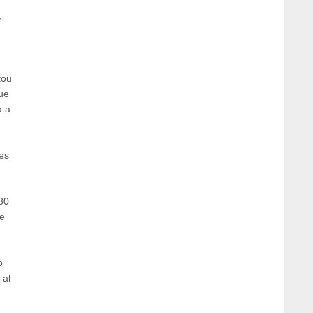
U
tou
que
a a
res
30
de
o
 al