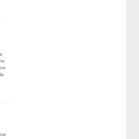
a
ema
bre
de
nal