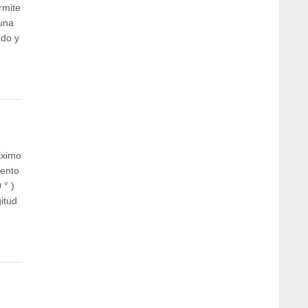
rmite
una
ado y
áximo
iento
 ° )
itud