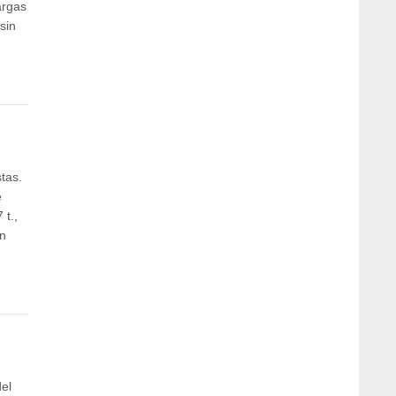
argas
sin
tas.
e
 t.,
ón
del