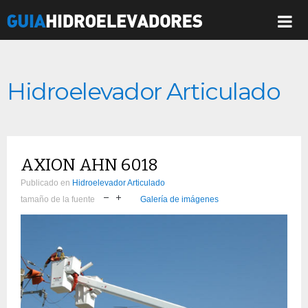
Hidroelevador Articulado
AXION AHN 6018
Publicado en
Hidroelevador Articulado
tamaño de la fuente
Galería de imágenes