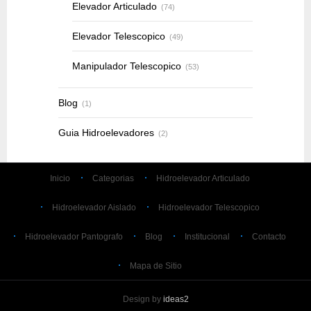
Elevador Articulado
(74)
Elevador Telescopico
(49)
Manipulador Telescopico
(53)
Blog
(1)
Guia Hidroelevadores
(2)
Inicio
Categorias
Hidroelevador Articulado
Hidroelevador Aislado
Hidroelevador Telescopico
Hidroelevador Pantografo
Blog
Institucional
Contacto
Mapa de Sitio
Design by
ideas2