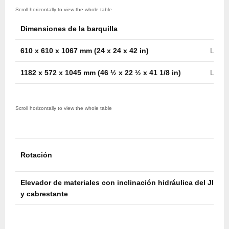
Dimensiones de la barquilla
610 x 610 x 1067 mm (24 x 24 x 42 in)
Later
1182 x 572 x 1045 mm (46 ½ x 22 ½ x 41 1/8 in)
Later
Rotación
Elevador de materiales con inclinación hidráulica del JIB
y cabrestante