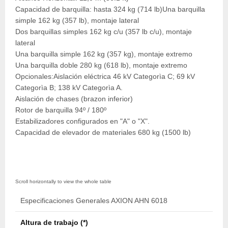
Capacidad de barquilla: hasta 324 kg (714 lb)Una barquilla
simple 162 kg (357 lb), montaje lateral
Dos barquillas simples 162 kg c/u (357 lb c/u), montaje
lateral
Una barquilla simple 162 kg (357 kg), montaje extremo
Una barquilla doble 280 kg (618 lb), montaje extremo
Opcionales:Aislación eléctrica 46 kV Categorìa C; 69 kV
Categorìa B; 138 kV Categorìa A.
Aislación de chases (brazon inferior)
Rotor de barquilla 94º / 180º
Estabilizadores configurados en "A" o "X".
Capacidad de elevador de materiales 680 kg (1500 lb)
Especificaciones Generales AXION AHN 6018
Altura de trabajo (*)
18,4