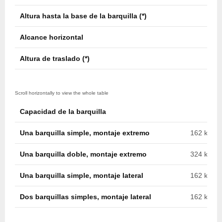
Altura hasta la base de la barquilla (*)
16,9
Alcance horizontal
11,0
Altura de traslado (*)
3,8 m
Capacidad de la barquilla
Una barquilla simple, montaje extremo
162 kg (35
Una barquilla doble, montaje extremo
324 kg (71
Una barquilla simple, montaje lateral
162 kg (35
Dos barquillas simples, montaje lateral
162 kg c/u