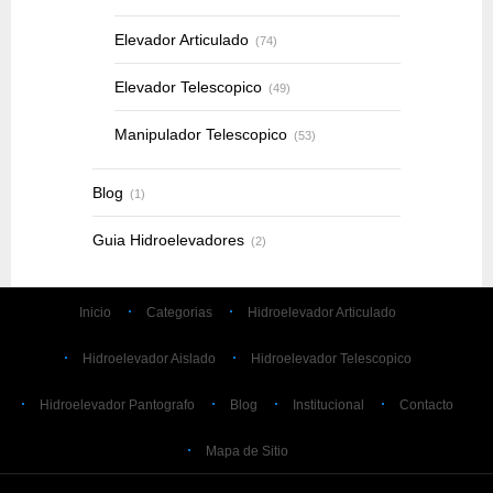
Elevador Articulado
(74)
Elevador Telescopico
(49)
Manipulador Telescopico
(53)
Blog
(1)
Guia Hidroelevadores
(2)
Inicio
Categorias
Hidroelevador Articulado
Hidroelevador Aislado
Hidroelevador Telescopico
Hidroelevador Pantografo
Blog
Institucional
Contacto
Mapa de Sitio