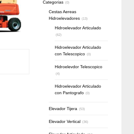
Categorias
(0)
Cestas Aereas
Hidroelevadores
(13)
Hidroelevador Articulado
(62)
Hidroelevador Articulado
con Telescopico
(0)
Hidroelevdor Telescopico
(4)
Hidroelevador Articulado
con Pantografo
(0)
Elevador Tijera
(53)
Elevador Vertical
(36)