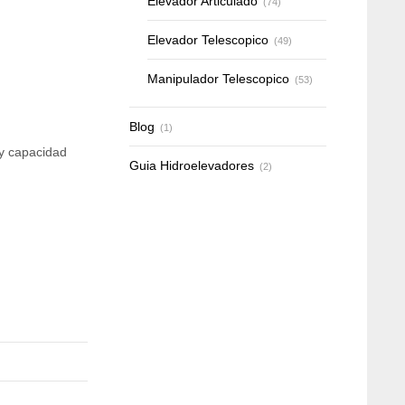
Elevador Articulado
(74)
Elevador Telescopico
(49)
Manipulador Telescopico
(53)
Blog
(1)
 y capacidad
Guia Hidroelevadores
(2)