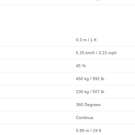
0.3 m / 1 ft
5.20 km/h / 3.23 mph
45 %
450 kg / 992 lb
230 kg / 507 lb
360 Degrees
Continua
5.89 m / 19 ft