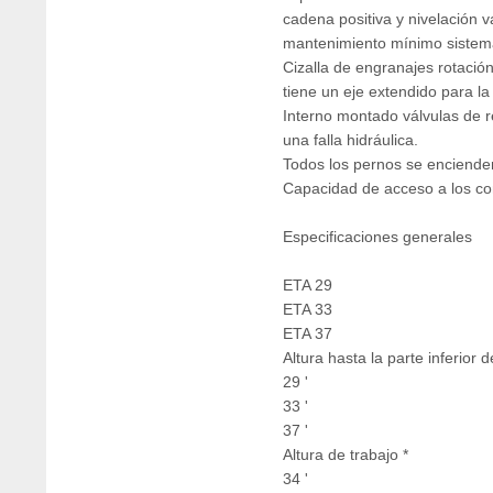
cadena positiva y nivelación v
mantenimiento mínimo sistema
Cizalla de engranajes rotació
tiene un eje extendido para la
Interno montado válvulas de re
una falla hidráulica.
Todos los pernos se enciende
Capacidad de acceso a los co
Especificaciones generales
ETA 29
ETA 33
ETA 37
Altura hasta la parte inferior d
29 '
33 '
37 '
Altura de trabajo *
34 '