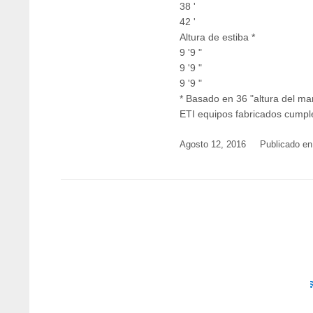
38 '
42 '
Altura de estiba *
9 '9 "
9 '9 "
9 '9 "
* Basado en 36 "altura del ma
ETI equipos fabricados cumpl
Agosto 12, 2016
Publicado en