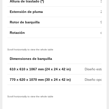
Altura de traslado (*)
3,3 m
Extensión de pluma
2,5 m
Rotor de barquilla
90º /
Rotación
contí
Dimensiones de barquilla
610 x 610 x 1067 mm (24 x 24 x 42 in)
Diseño estànda
770 x 620 x 1070 mm (30 x 24 x 42 in)
Diseño opciona