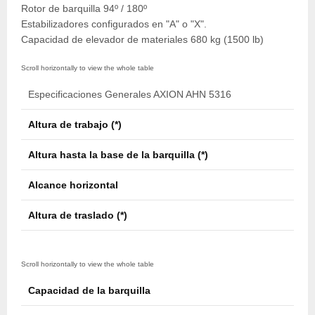
Rotor de barquilla 94º / 180º
Estabilizadores configurados en "A" o "X".
Capacidad de elevador de materiales 680 kg (1500 lb)
Especificaciones Generales AXION AHN 5316
Altura de trabajo (*)
16,1
Altura hasta la base de la barquilla (*)
14,6
Alcance horizontal
9,6 m
Altura de traslado (*)
3,8 m
Capacidad de la barquilla