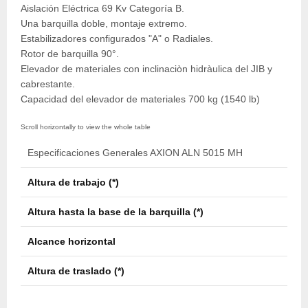
Aislación Eléctrica 69 Kv Categoría B.
Una barquilla doble, montaje extremo.
Estabilizadores configurados "A" o Radiales.
Rotor de barquilla 90°.
Elevador de materiales con inclinaciòn hidràulica del JIB y
cabrestante.
Capacidad del elevador de materiales 700 kg (1540 lb)
Especificaciones Generales AXION ALN 5015 MH
Altura de trabajo (*)
15,4
Altura hasta la base de la barquilla (*)
13,9
Alcance horizontal
8,37
Altura de traslado (*)
3,49