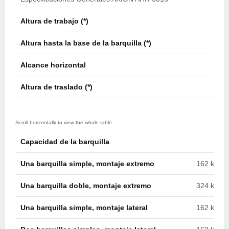
Altura de trabajo (*)
15,3
Altura hasta la base de la barquilla (*)
13,8
Alcance horizontal
9,1 m
Altura de traslado (*)
3,8 m
Capacidad de la barquilla
Una barquilla simple, montaje extremo
162 kg (35
Una barquilla doble, montaje extremo
324 kg (71
Una barquilla simple, montaje lateral
162 kg (35