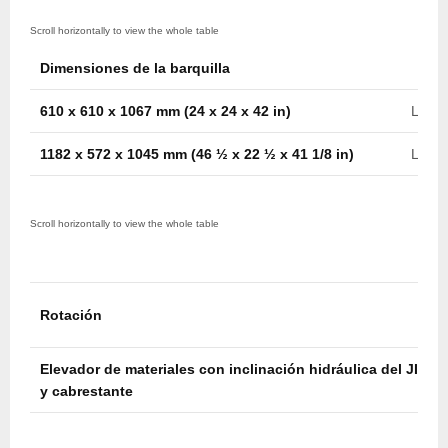
Dimensiones de la barquilla
610 x 610 x 1067 mm (24 x 24 x 42 in)
Later
1182 x 572 x 1045 mm (46 ½ x 22 ½ x 41 1/8 in)
Later
Rotación
Elevador de materiales con inclinación hidráulica del JIB
y cabrestante