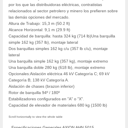
por los que las distribuidoras eléctricas, contratistas
relacionados al sector petrolero y minero los prefieren sobre
las demás opciones del mercado.
Altura de Trabajo: 15,3 m (50.2 ft)
Alcance Horizontal: 9,1 m (29.9 ft)
Capacidad de barquilla: hasta 324 kg (714 lb)Una barquilla
simple 162 kg (357 lb), montaje lateral
Dos barquillas simples 162 kg c/u (357 lb c/u), montaje
lateral
Una barquilla simple 162 kg (357 kg), montaje extremo
Una barquilla doble 280 kg (618 lb), montaje extremo
Opcionales:Aislación eléctrica 46 kV Categorìa C; 69 kV
Categorìa B; 138 kV Categorìa A.
Aislación de chases (brazon inferior)
Rotor de barquilla 94º / 180º
Estabilizadores configurados en "A" o "X".
Capacidad de elevador de materiales 680 kg (1500 lb)
Especificaciones Generales AXION AHN 5015