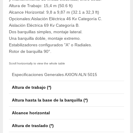
Altura de Trabajo: 15,4 m (50.6 ft)
Alcance Horizontal: 9,8 a 9,87 m (32.1 a 32,3 ft)
Opcionales:Aislación Eléctrica 46 Kv Categoría C.
Aislación Eléctrica 69 Kv Categoría B.
Dos barquillas simples, montaje lateral.
Una barquilla doble, montaje extremo.
Estabilizadores configurados "A" o Radiales.
Rotor de barquilla 90°.
Especificaciones Generales AXION ALN 5015
Altura de trabajo (*)
15,4
Altura hasta la base de la barquilla (*)
13,9
Alcance horizontal
9,87
Altura de traslado (*)
3,49