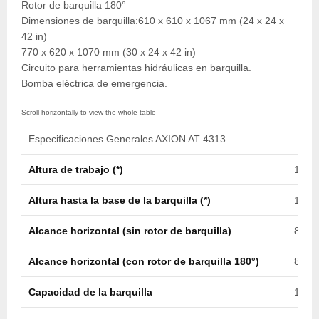
Rotor de barquilla 180°
Dimensiones de barquilla:610 x 610 x 1067 mm (24 x 24 x
42 in)
770 x 620 x 1070 mm (30 x 24 x 42 in)
Circuito para herramientas hidráulicas en barquilla.
Bomba eléctrica de emergencia.
Especificaciones Generales AXION AT 4313
Altura de trabajo (*)
13,0 
Altura hasta la base de la barquilla (*)
11,5 
Alcance horizontal (sin rotor de barquilla)
8,2 m
Alcance horizontal (con rotor de barquilla 180°)
8,5 m
Capacidad de la barquilla
182 k