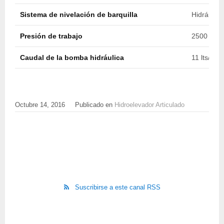
Sistema de nivelación de barquilla
Hidráulico
Presión de trabajo
2500 psi (
Caudal de la bomba hidráulica
11 lts/min
Octubre 14, 2016
Publicado en
Hidroelevador Articulado
Suscribirse a este canal RSS