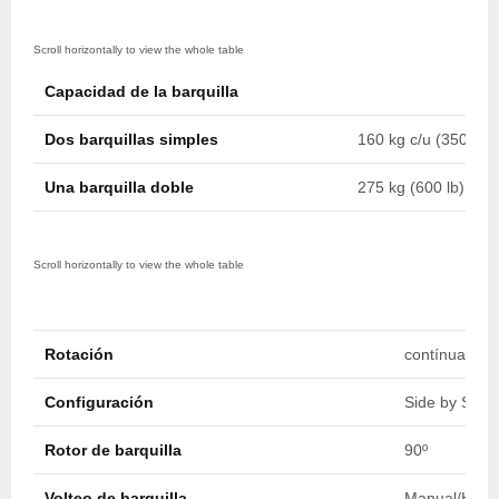
Capacidad de la barquilla
Dos barquillas simples
160 kg c/u (350 lb c
Una barquilla doble
275 kg (600 lb)
Rotación
contínua infin
Configuración
Side by Side
Rotor de barquilla
90º
Volteo de barquilla
Manual/Hidrá