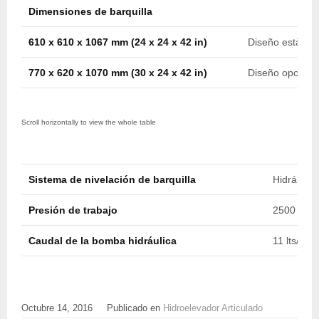
Dimensiones de barquilla
610 x 610 x 1067 mm (24 x 24 x 42 in)
Diseño estànda
770 x 620 x 1070 mm (30 x 24 x 42 in)
Diseño opciona
Sistema de nivelación de barquilla
Hidráulico
Presión de trabajo
2500 psi (
Caudal de la bomba hidráulica
11 lts/min
Octubre 14, 2016
Publicado en
Hidroelevador Articulado