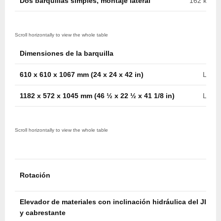
Dos barquillas simples, montaje lateral
162 kg c/u
Dimensiones de la barquilla
610 x 610 x 1067 mm (24 x 24 x 42 in)
Later
1182 x 572 x 1045 mm (46 ½ x 22 ½ x 41 1/8 in)
Later
Rotación
Elevador de materiales con inclinación hidráulica del JIB
y cabrestante