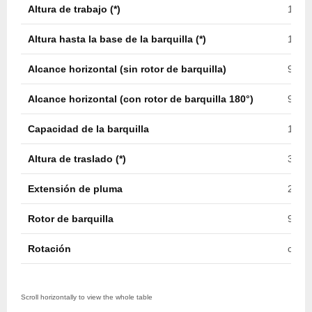
Altura de trabajo (*)
13,9 
Altura hasta la base de la barquilla (*)
12,4 
Alcance horizontal (sin rotor de barquilla)
9,0 m
Alcance horizontal (con rotor de barquilla 180°)
9,3 m
Capacidad de la barquilla
182 k
Altura de traslado (*)
3,3 m
Extensión de pluma
2,5 m
Rotor de barquilla
90º /
Rotación
contí