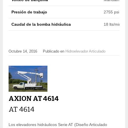
Presión de trabajo
2755 psi (190
Caudal de la bomba hidráulica
18 lts/min (4
Octubre 14, 2016
Publicado en
Hidroelevador Articulado
AXION AT 4614
AT 4614
Los elevadores hidráulicos Serie AT (Diseño Articulado