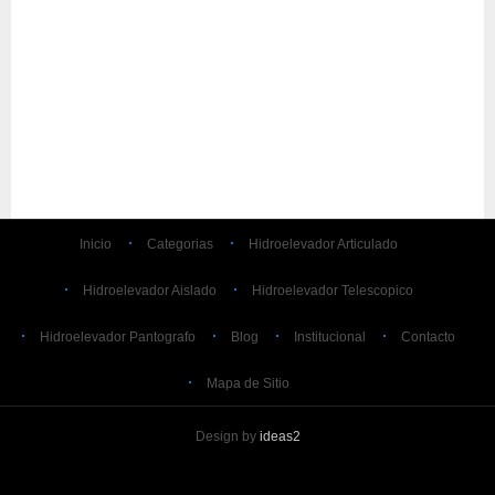
Inicio
Categorias
Hidroelevador Articulado
Hidroelevador Aislado
Hidroelevador Telescopico
Hidroelevador Pantografo
Blog
Institucional
Contacto
Mapa de Sitio
Design by
ideas2