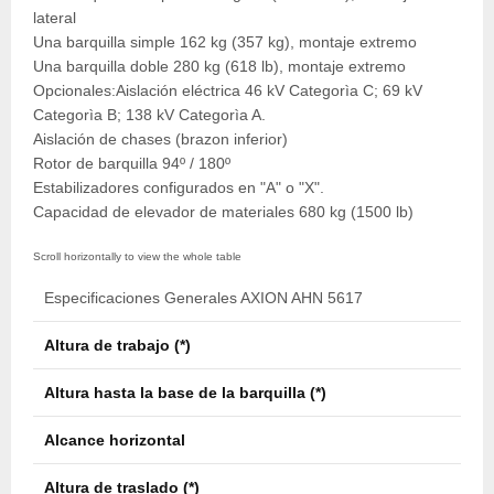
lateral
Una barquilla simple 162 kg (357 kg), montaje extremo
Una barquilla doble 280 kg (618 lb), montaje extremo
Opcionales:Aislación eléctrica 46 kV Categorìa C; 69 kV
Categorìa B; 138 kV Categorìa A.
Aislación de chases (brazon inferior)
Rotor de barquilla 94º / 180º
Estabilizadores configurados en "A" o "X".
Capacidad de elevador de materiales 680 kg (1500 lb)
Especificaciones Generales AXION AHN 5617
Altura de trabajo (*)
17,2
Altura hasta la base de la barquilla (*)
15,7
Alcance horizontal
10,3
Altura de traslado (*)
3,8 m