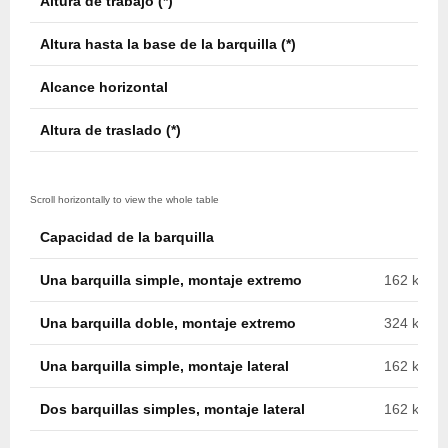
Altura de trabajo (*)
18,4
Altura hasta la base de la barquilla (*)
16,9
Alcance horizontal
11,0
Altura de traslado (*)
3,8 m
Capacidad de la barquilla
Una barquilla simple, montaje extremo
162 kg (35
Una barquilla doble, montaje extremo
324 kg (71
Una barquilla simple, montaje lateral
162 kg (35
Dos barquillas simples, montaje lateral
162 kg c/u