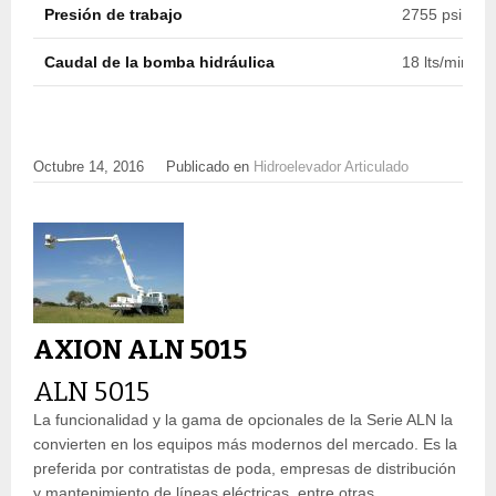
Presión de trabajo
2755 psi (190
Caudal de la bomba hidráulica
18 lts/min (4
Octubre 14, 2016
Publicado en
Hidroelevador Articulado
AXION ALN 5015
ALN 5015
La funcionalidad y la gama de opcionales de la Serie ALN la
convierten en los equipos más modernos del mercado. Es la
preferida por contratistas de poda, empresas de distribución
y mantenimiento de líneas eléctricas, entre otras.