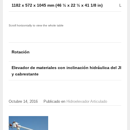
1182 x 572 x 1045 mm (46 ½ x 22 ½ x 41 1/8 in)
Later
Rotación
Elevador de materiales con inclinación hidráulica del JIB
y cabrestante
Octubre 14, 2016
Publicado en
Hidroelevador Articulado