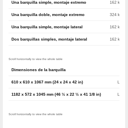
Una barquilla simple, montaje extremo
162 kg (35
Una barquilla doble, montaje extremo
324 kg (71
Una barquilla simple, montaje lateral
162 kg (35
Dos barquillas simples, montaje lateral
162 kg c/u
Dimensiones de la barquilla
610 x 610 x 1067 mm (24 x 24 x 42 in)
Later
1182 x 572 x 1045 mm (46 ½ x 22 ½ x 41 1/8 in)
Later