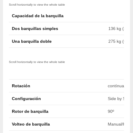
Capacidad de la barquilla
Dos barquillas simples
136 kg (300 
Una barquilla doble
275 kg (600 
Rotación
contínua infin
Configuración
Side by Side
Rotor de barquilla
90º
Volteo de barquilla
Manual/Hidrá