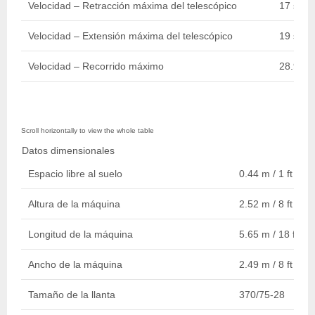
Velocidad – Retracción máxima del telescópico
17 sec.
Velocidad – Extensión máxima del telescópico
19 sec.
Velocidad – Recorrido máximo
28.97 k
Datos dimensionales
Espacio libre al suelo
0.44 m / 1 ft 5 in.
Altura de la máquina
2.52 m / 8 ft 3 in.
Longitud de la máquina
5.65 m / 18 ft 6 i
Ancho de la máquina
2.49 m / 8 ft 2 in.
Tamaño de la llanta
370/75-28