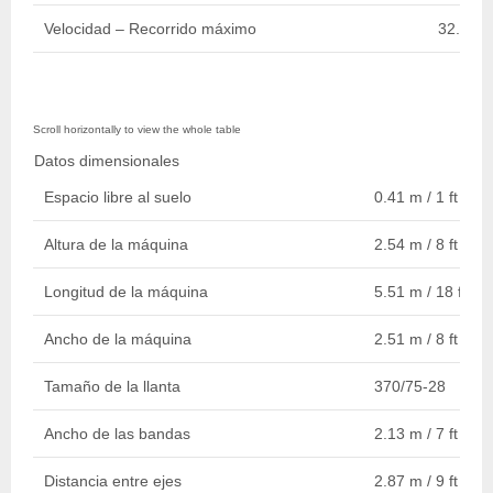
Velocidad – Recorrido máximo
32.19 k
Datos dimensionales
Espacio libre al suelo
0.41 m / 1 ft 4 in.
Altura de la máquina
2.54 m / 8 ft 4 in.
Longitud de la máquina
5.51 m / 18 ft 1 i
Ancho de la máquina
2.51 m / 8 ft 3 in.
Tamaño de la llanta
370/75-28
Ancho de las bandas
2.13 m / 7 ft
Distancia entre ejes
2.87 m / 9 ft 5 in.