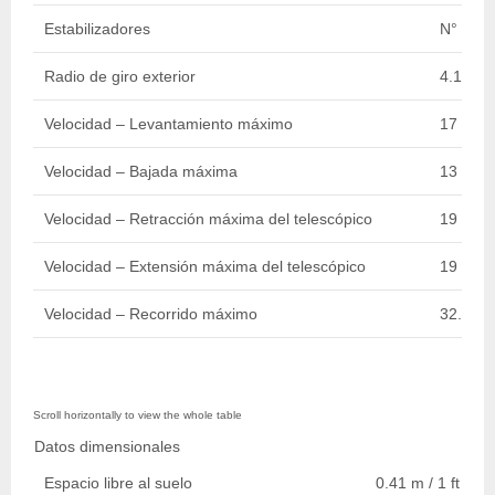
Estabilizadores
N°
Radio de giro exterior
4.19 m /
Velocidad – Levantamiento máximo
17 sec.
Velocidad – Bajada máxima
13 sec.
Velocidad – Retracción máxima del telescópico
19 sec.
Velocidad – Extensión máxima del telescópico
19 sec.
Velocidad – Recorrido máximo
32.19 k
Datos dimensionales
Espacio libre al suelo
0.41 m / 1 ft 4 in.