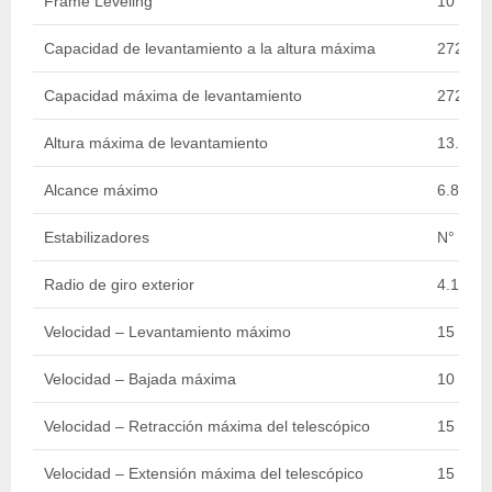
Frame Leveling
10 Deg
Capacidad de levantamiento a la altura máxima
2721.55
Capacidad máxima de levantamiento
2721.55
Altura máxima de levantamiento
13.54 m 
Alcance máximo
6.81 m /
Estabilizadores
N°
Radio de giro exterior
4.19 m /
Velocidad – Levantamiento máximo
15 sec.
Velocidad – Bajada máxima
10 sec.
Velocidad – Retracción máxima del telescópico
15 sec.
Velocidad – Extensión máxima del telescópico
15 sec.