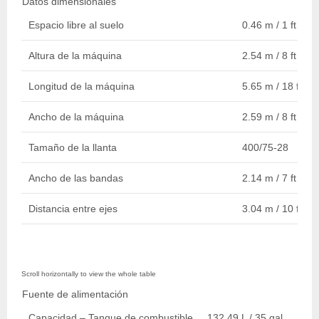
Datos dimensionales
Espacio libre al suelo
0.46 m / 1 ft 6 in.
Altura de la máquina
2.54 m / 8 ft 4 in.
Longitud de la máquina
5.65 m / 18 ft 6 i
Ancho de la máquina
2.59 m / 8 ft 6 in.
Tamaño de la llanta
400/75-28
Ancho de las bandas
2.14 m / 7 ft
Distancia entre ejes
3.04 m / 10 ft
Fuente de alimentación
Capacidad – Tanque de combustible
132.49 L / 35 gal.