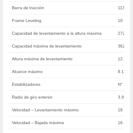
Barra de tracción
11339.8
Frame Leveling
10 Deg
Capacidad de levantamiento a la altura máxima
2721.55
Capacidad máxima de levantamiento
3628.74
Altura máxima de levantamiento
12.78 m 
Alcance máximo
8.12 m /
Estabilizadores
N°
Radio de giro exterior
3.96 m /
Velocidad – Levantamiento máximo
18 sec.
Velocidad – Bajada máxima
16 sec.