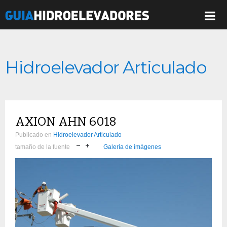
Hidroelevador Articulado
AXION AHN 6018
Publicado en
Hidroelevador Articulado
tamaño de la fuente
Galería de imágenes