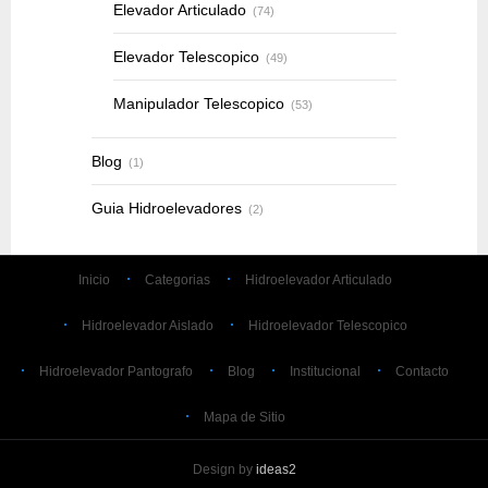
Elevador Articulado
(74)
Elevador Telescopico
(49)
Manipulador Telescopico
(53)
Blog
(1)
Guia Hidroelevadores
(2)
Inicio
Categorias
Hidroelevador Articulado
Hidroelevador Aislado
Hidroelevador Telescopico
Hidroelevador Pantografo
Blog
Institucional
Contacto
Mapa de Sitio
Design by
ideas2