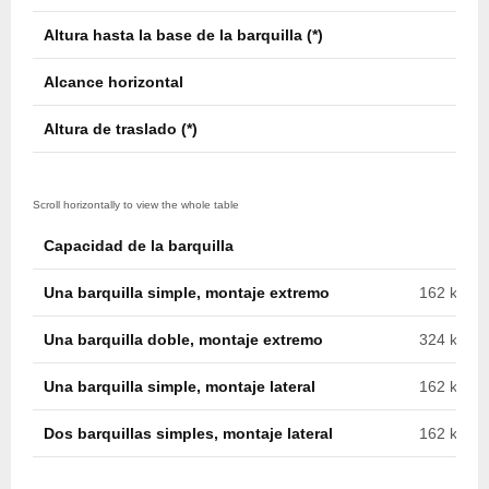
Altura hasta la base de la barquilla (*)
16,9
Alcance horizontal
11,0
Altura de traslado (*)
3,8 m
Capacidad de la barquilla
Una barquilla simple, montaje extremo
162 kg (35
Una barquilla doble, montaje extremo
324 kg (71
Una barquilla simple, montaje lateral
162 kg (35
Dos barquillas simples, montaje lateral
162 kg c/u