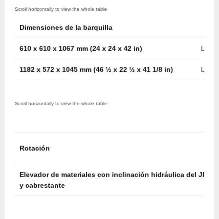
Dimensiones de la barquilla
610 x 610 x 1067 mm (24 x 24 x 42 in)
Later
1182 x 572 x 1045 mm (46 ½ x 22 ½ x 41 1/8 in)
Later
Rotación
Elevador de materiales con inclinación hidráulica del JIB
y cabrestante