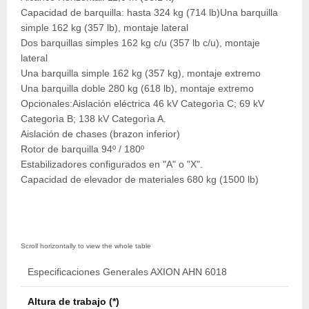
Capacidad de barquilla: hasta 324 kg (714 lb)Una barquilla
simple 162 kg (357 lb), montaje lateral
Dos barquillas simples 162 kg c/u (357 lb c/u), montaje
lateral
Una barquilla simple 162 kg (357 kg), montaje extremo
Una barquilla doble 280 kg (618 lb), montaje extremo
Opcionales:Aislación eléctrica 46 kV Categorìa C; 69 kV
Categorìa B; 138 kV Categorìa A.
Aislación de chases (brazon inferior)
Rotor de barquilla 94º / 180º
Estabilizadores configurados en "A" o "X".
Capacidad de elevador de materiales 680 kg (1500 lb)
Especificaciones Generales AXION AHN 6018
Altura de trabajo (*)
18,4