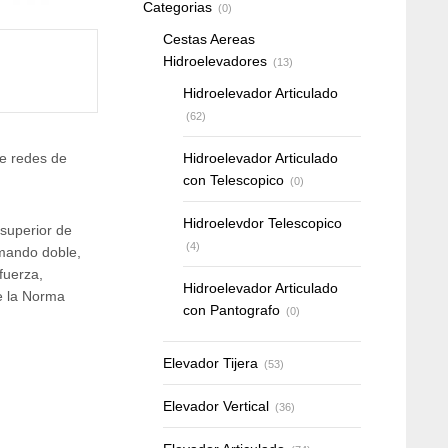
Categorias
(0)
Cestas Aereas
Hidroelevadores
(13)
Hidroelevador Articulado
(62)
de redes de
Hidroelevador Articulado
con Telescopico
(0)
Hidroelevdor Telescopico
superior de
(4)
omando doble,
fuerza,
Hidroelevador Articulado
e la Norma
con Pantografo
(0)
Elevador Tijera
(53)
Elevador Vertical
(36)