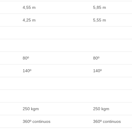
4,55 m
5,85 m
4,25 m
5,55 m
80º
80º
140º
140º
250 kgm
250 kgm
360º continuos
360º continuos