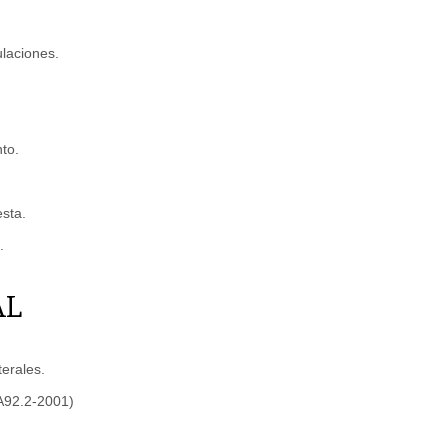
ulaciones.
to.
esta.
.
AL
erales.
 A92.2-2001)