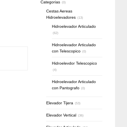
Categorias
(0)
Cestas Aereas
Hidroelevadores
(13)
Hidroelevador Articulado
(62)
Hidroelevador Articulado
con Telescopico
(0)
Hidroelevdor Telescopico
(4)
Hidroelevador Articulado
con Pantografo
(0)
Elevador Tijera
(53)
Elevador Vertical
(36)