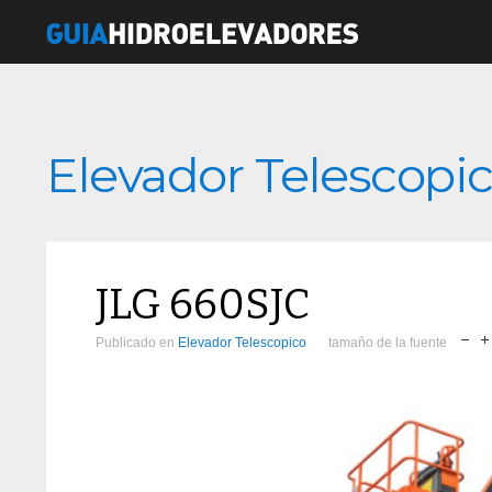
Elevador Telescopi
JLG 660SJC
Publicado en
Elevador Telescopico
tamaño de la fuente