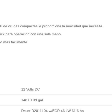
600 de orugas compactas le proporciona la movilidad que necesita
stick para operación con una sola mano
jo más fácilmente
12 Volts DC
148 L / 39 gal.
Deutz D2011L04 w/EGR 46 kW 61.6 hp