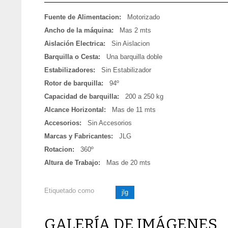
Fuente de Alimentacion:
Motorizado
Ancho de la máquina:
Mas 2 mts
Aislación Electrica:
Sin Aislacion
Barquilla o Cesta:
Una barquilla doble
Estabilizadores:
Sin Estabilizador
Rotor de barquilla:
94º
Capacidad de barquilla:
200 a 250 kg
Alcance Horizontal:
Mas de 11 mts
Accesorios:
Sin Accesorios
Marcas y Fabricantes:
JLG
Rotacion:
360º
Altura de Trabajo:
Mas de 20 mts
Etiquetado como
jlg
GALERÍA DE IMÁGENES