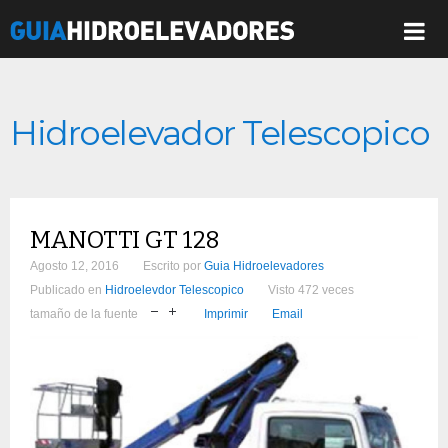
Hidroelevador Telescopico
MANOTTI GT 128
Agosto 12, 2016
Escrito por
Guia Hidroelevadores
Publicado en
Hidroelevdor Telescopico
Visto 472 veces
tamaño de la fuente
Imprimir
Email