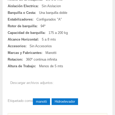
Aislación Electrica:
Sin Aislacion
Barquilla o Cesta:
Una barquilla doble
Estabilizadores:
Configurados "A"
Rotor de barquilla:
94º
Capacidad de barquilla:
175 a 200 kg
Alcance Horizontal:
5 a 8 mts
Accesorios:
Sin Accesorios
Marcas y Fabricantes:
Manotti
Rotacion:
360º continua infinita
Altura de Trabajo:
Menos de 5 mts
Descargar archivos adjuntos:
SCHEDAZGT128.pdf
(2387
Descargas)
Etiquetado como
manotti
Hidroelevador