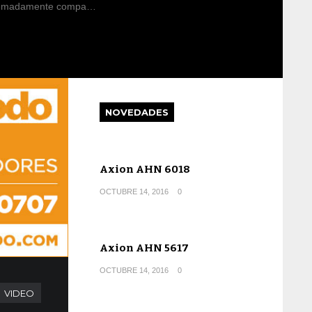
remadamente compa…
NOVEDADES
Axion AHN 6018
OCTUBRE 14, 2016
0
Axion AHN 5617
OCTUBRE 14, 2016
0
VIDEO