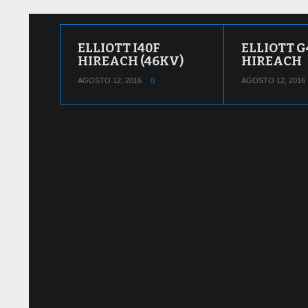
COMPAC
T
ELLIOTT I40F
ELLIOTT G
HIREACH (46KV)
HIREACH
AGOSTO 12, 2016
0
AGOSTO 12, 2016
HIDROELEVADOR