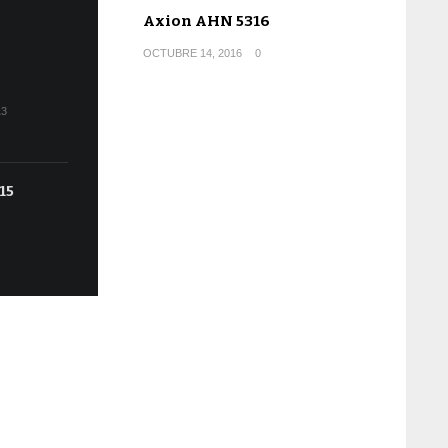
Axion AHN 5316
OCTUBRE 14, 2016
0
13
15