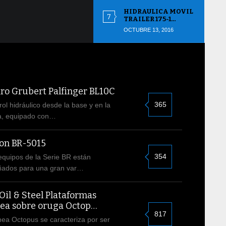
HIDRAULICA MOVIL
TRAILER 175-1…
OCTUBRE 13, 2016
ro Grubert Palfinger BL10C
365
rol hidráulico desde la base y en la
a, equipado con…
on BR-5015
354
equipos de la Serie BR están
ñados para una gran var…
Oil & Steel Plataformas
ea sobre oruga Octop…
817
inea Octopus se caracteriza por ser