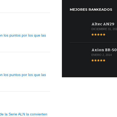
MEJORES RANKEADOS
Altec AN29
DICIEMBRE 31, 20
n los puntos por los que las
Axion BR-50
ENERO 2, 2014
n los puntos por los que las
e la Serie ALN la convierten