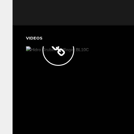
ARTICULADO
HIDRO
GRUBERT
PALFINGER
VIDEOS
BL10C