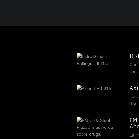
Hid
Cont
cest
Axi
Los 
dise
PM 
Aér
La l