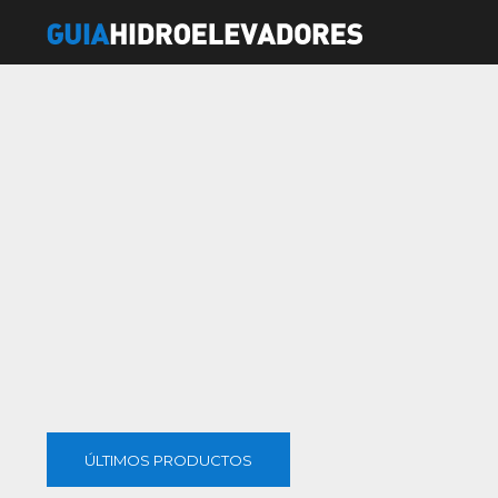
SN
SOC
AK
AG
E
E
2512
ÚLTIMOS PRODUCTOS
DAJ332